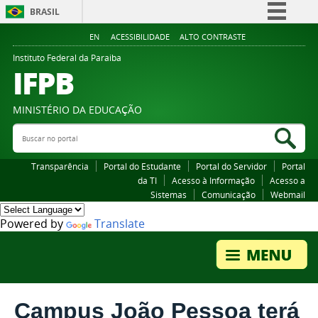
BRASIL
Simplifique!
EN
ACESSIBILIDADE
ALTO CONTRASTE
Comunica BR
Instituto Federal da Paraiba
IFPB
Participe
Acesso à informação
MINISTÉRIO DA EDUCAÇÃO
Legislação
Buscar no portal
Bus
Canais
Transparência
Portal do Estudante
Portal do Servidor
Portal
da TI
Acesso à Informação
Acesso a
Sistemas
Comunicação
Webmail
Powered by
Translate
Campus João Pessoa terá