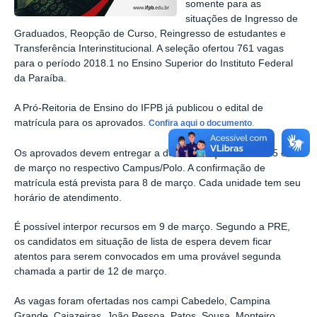
somente para as
situações de Ingresso de
Graduados, Reopção de Curso, Reingresso de estudantes e
Transferência Interinstitucional. A seleção ofertou 761 vagas
para o período 2018.1 no Ensino Superior do Instituto Federal
da Paraíba.
A Pró-Reitoria de Ensino do IFPB já publicou o edital de
matrícula para os aprovados.
Confira aqui o documento
.
Os aprovados devem entregar a documentação nos dias 5 e 6
de março no respectivo Campus/Polo. A confirmação de
matrícula está prevista para 8 de março. Cada unidade tem seu
horário de atendimento.
É possível interpor recursos em 9 de março. Segundo a PRE,
os candidatos em situação de lista de espera devem ficar
atentos para serem convocados em uma provável segunda
chamada a partir de 12 de março.
As vagas foram ofertadas nos campi Cabedelo, Campina
Grande, Cajazeiras, João Pessoa, Patos, Sousa, Monteiro,