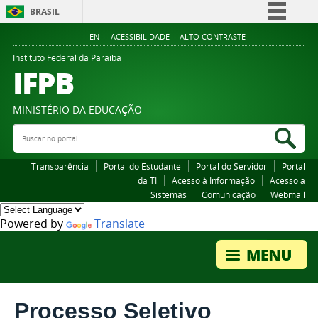
BRASIL
Simplifique!
EN
ACESSIBILIDADE
ALTO CONTRASTE
Comunica BR
Instituto Federal da Paraiba
IFPB
Participe
Acesso à informação
MINISTÉRIO DA EDUCAÇÃO
Legislação
Buscar no portal
Bus
Canais
Transparência
Portal do Estudante
Portal do Servidor
Portal
da TI
Acesso à Informação
Acesso a
Sistemas
Comunicação
Webmail
Powered by
Translate
Processo Seletivo