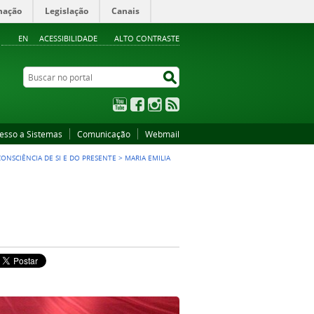
mação
Legislação
Canais
EN
ACESSIBILIDADE
ALTO CONTRASTE
Buscar no portal
Buscar no portal
YouTube
Facebook
Instagram
RSS
esso a Sistemas
Comunicação
Webmail
ONSCIÊNCIA DE SI E DO PRESENTE
>
MARIA EMILIA