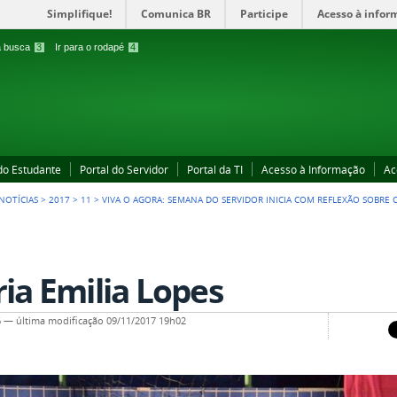
Simplifique!
Comunica BR
Participe
Acesso à infor
 a busca
3
Ir para o rodapé
4
 do Estudante
Portal do Servidor
Portal da TI
Acesso à Informação
Ac
NOTÍCIAS
>
2017
>
11
>
VIVA O AGORA: SEMANA DO SERVIDOR INICIA COM REFLEXÃO SOBRE C
ia Emilia Lopes
6
—
última modificação
09/11/2017 19h02