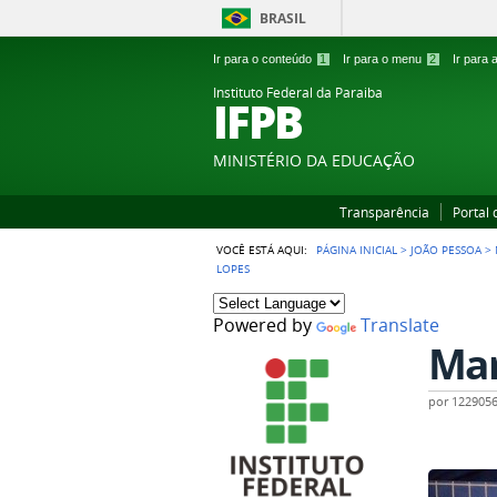
BRASIL
Ir para o conteúdo
1
Ir para o menu
2
Ir para
Instituto Federal da Paraiba
IFPB
MINISTÉRIO DA EDUCAÇÃO
Transparência
Portal
VOCÊ ESTÁ AQUI:
PÁGINA INICIAL
>
JOÃO PESSOA
>
LOPES
Powered by
Translate
Mar
por
122905