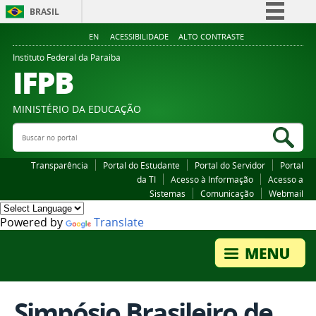
BRASIL
Simplifique!
EN
ACESSIBILIDADE
ALTO CONTRASTE
Comunica BR
Instituto Federal da Paraiba
IFPB
Participe
Acesso à informação
MINISTÉRIO DA EDUCAÇÃO
Legislação
Buscar no portal
Bus
Canais
Transparência
Portal do Estudante
Portal do Servidor
Portal
da TI
Acesso à Informação
Acesso a
Sistemas
Comunicação
Webmail
Powered by
Translate
Simpósio Brasileiro de