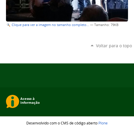
Clique para ver a imagem no tamanho completo…
—
Tamanho
: 79KB
Voltar para o topo
Desenvolvido com o CMS de código aberto
Plone