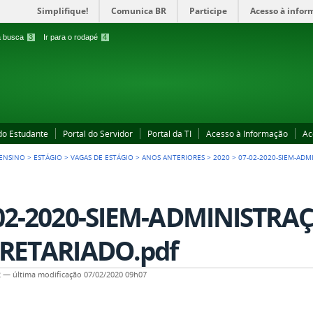
Simplifique!
Comunica BR
Participe
Acesso à infor
 a busca
3
Ir para o rodapé
4
 do Estudante
Portal do Servidor
Portal da TI
Acesso à Informação
Ac
ENSINO
>
ESTÁGIO
>
VAGAS DE ESTÁGIO
>
ANOS ANTERIORES
>
2020
>
07-02-2020-SIEM-ADM
02-2020-SIEM-ADMINISTRA
RETARIADO.pdf
2
—
última modificação
07/02/2020 09h07