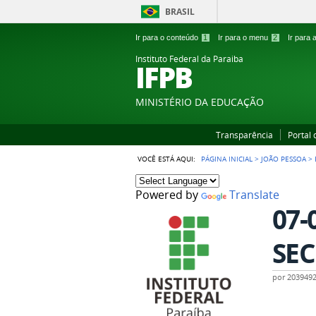
BRASIL
Ir para o conteúdo
1
Ir para o menu
2
Ir para
Instituto Federal da Paraiba
IFPB
MINISTÉRIO DA EDUCAÇÃO
Transparência
Portal
VOCÊ ESTÁ AQUI:
PÁGINA INICIAL
>
JOÃO PESSOA
>
Powered by
Translate
07-
SEC
por
203949