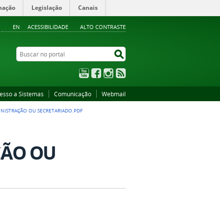
mação
Legislação
Canais
EN
ACESSIBILIDADE
ALTO CONTRASTE
Buscar no portal
Buscar no portal
YouTube
Facebook
Instagram
RSS
esso a Sistemas
Comunicação
Webmail
INISTRAÇÃO OU SECRETARIADO.PDF
ÇÃO OU