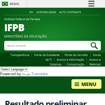
BRASIL
Simplifique!
EN
ACESSIBILIDADE
ALTO CONTRASTE
Comunica BR
Instituto Federal da Paraiba
IFPB
Participe
Acesso à informação
MINISTÉRIO DA EDUCAÇÃO
Legislação
Buscar no portal
Bus
Canais
Transparência
Portal do Estudante
Portal do Servidor
Portal
da TI
Acesso à Informação
Acesso a
Sistemas
Comunicação
Webmail
Powered by
Translate
Resultado preliminar