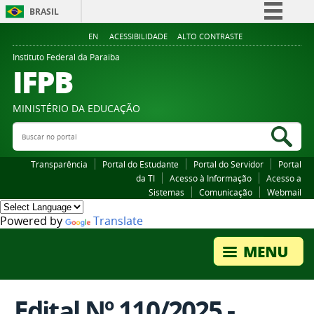
BRASIL
Simplifique!
EN
ACESSIBILIDADE
ALTO CONTRASTE
Comunica BR
Instituto Federal da Paraiba
IFPB
Participe
Acesso à informação
MINISTÉRIO DA EDUCAÇÃO
Legislação
Buscar no portal
Bus
Canais
Transparência
Portal do Estudante
Portal do Servidor
Portal
da TI
Acesso à Informação
Acesso a
Sistemas
Comunicação
Webmail
Powered by
Translate
Edital Nº 110/2025 -