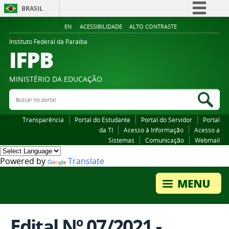
BRASIL
Simplifique!
EN
ACESSIBILIDADE
ALTO CONTRASTE
Comunica BR
Instituto Federal da Paraiba
IFPB
Participe
Acesso à informação
MINISTÉRIO DA EDUCAÇÃO
Legislação
Buscar no portal
Bus
Canais
Transparência
Portal do Estudante
Portal do Servidor
Portal
da TI
Acesso à Informação
Acesso a
Sistemas
Comunicação
Webmail
Powered by
Translate
Edital Nº 07/2021 -