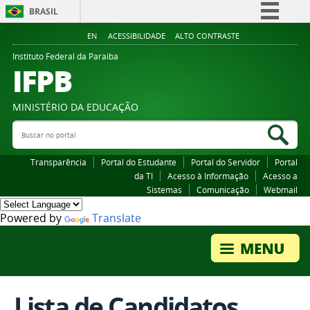
BRASIL
Simplifique!
EN
ACESSIBILIDADE
ALTO CONTRASTE
Comunica BR
Instituto Federal da Paraiba
IFPB
Participe
Acesso à informação
MINISTÉRIO DA EDUCAÇÃO
Legislação
Buscar no portal
Bus
Canais
Transparência
Portal do Estudante
Portal do Servidor
Portal
da TI
Acesso à Informação
Acesso a
Sistemas
Comunicação
Webmail
Powered by
Translate
Lista de Candidatos