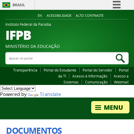
BRASIL
Simplifique!
EN
ACESSIBILIDADE
ALTO CONTRASTE
Comunica BR
Instituto Federal da Paraiba
IFPB
Participe
Acesso à informação
MINISTÉRIO DA EDUCAÇÃO
Legislação
Buscar no portal
Bus
Canais
Transparência
Portal do Estudante
Portal do Servidor
Portal
da TI
Acesso à Informação
Acesso a
Sistemas
Comunicação
Webmail
Powered by
Translate
DOCUMENTOS