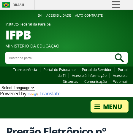
BRASIL
Simplifique!
EN
ACESSIBILIDADE
ALTO CONTRASTE
Comunica BR
Instituto Federal da Paraiba
IFPB
Participe
Acesso à informação
MINISTÉRIO DA EDUCAÇÃO
Legislação
Buscar no portal
Bus
Canais
Transparência
Portal do Estudante
Portal do Servidor
Portal
da TI
Acesso à Informação
Acesso a
Sistemas
Comunicação
Webmail
Powered by
Translate
Pregão Eletrônico n°