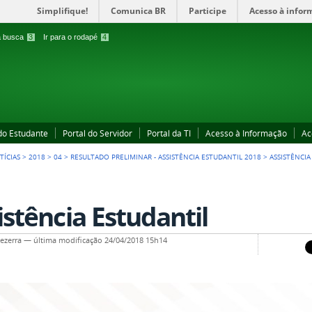
Simplifique!
Comunica BR
Participe
Acesso à infor
 a busca
3
Ir para o rodapé
4
 do Estudante
Portal do Servidor
Portal da TI
Acesso à Informação
Ac
TÍCIAS
>
2018
>
04
>
RESULTADO PRELIMINAR - ASSISTÊNCIA ESTUDANTIL 2018
>
ASSISTÊNCIA
istência Estudantil
ezerra
—
última modificação
24/04/2018 15h14