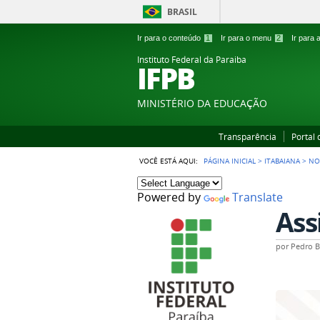
BRASIL
Ir para o conteúdo
1
Ir para o menu
2
Ir para
Instituto Federal da Paraiba
IFPB
MINISTÉRIO DA EDUCAÇÃO
Transparência
Portal
VOCÊ ESTÁ AQUI:
PÁGINA INICIAL
>
ITABAIANA
>
NO
Powered by
Translate
Ass
por
Pedro B