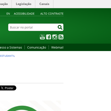
mação
Legislação
Canais
EN
ACESSIBILIDADE
ALTO CONTRASTE
Buscar no portal
Buscar no portal
YouTube
Facebook
Instagram
RSS
esso a Sistemas
Comunicação
Webmail
 ESTUDANTIL