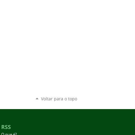
Voltar para o topo
RSS
O que é?