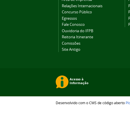
Relações Internacionais
P
Concurso Público
P
Egressos
P
Fale Conosco
Ouvidoria do IFPB
Reitoria Itinerante
Comissões
Site Antigo
Desenvolvido com o CMS de código aberto
Pl