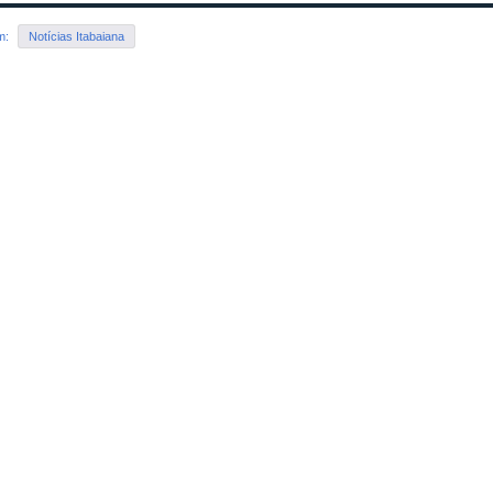
em:
Notícias Itabaiana