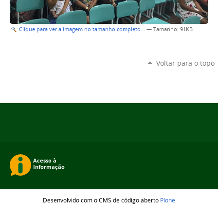
Clique para ver a imagem no tamanho completo…
—
Tamanho
: 91KB
Voltar para o topo
Desenvolvido com o CMS de código aberto
Plone