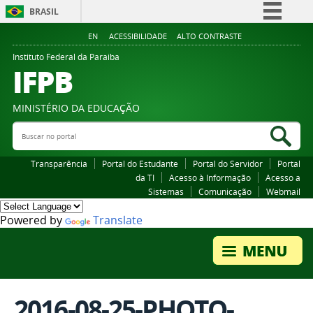
BRASIL
Simplifique!
EN
ACESSIBILIDADE
ALTO CONTRASTE
Comunica BR
Instituto Federal da Paraiba
IFPB
Participe
Acesso à informação
MINISTÉRIO DA EDUCAÇÃO
Legislação
Buscar no portal
Bus
Canais
Transparência
Portal do Estudante
Portal do Servidor
Portal
da TI
Acesso à Informação
Acesso a
Sistemas
Comunicação
Webmail
Powered by
Translate
2016-08-25-PHOTO-