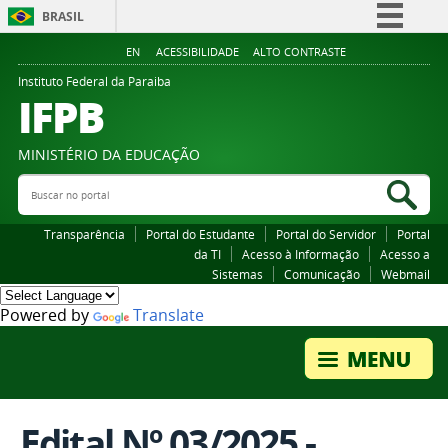
BRASIL
Simplifique!
EN
ACESSIBILIDADE
ALTO CONTRASTE
Comunica BR
Instituto Federal da Paraiba
IFPB
Participe
Acesso à informação
MINISTÉRIO DA EDUCAÇÃO
Legislação
Buscar no portal
Bus
Canais
Transparência
Portal do Estudante
Portal do Servidor
Portal
da TI
Acesso à Informação
Acesso a
Sistemas
Comunicação
Webmail
Powered by
Translate
Edital Nº 03/2025 -