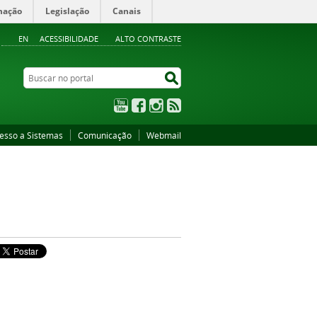
mação
Legislação
Canais
EN
ACESSIBILIDADE
ALTO CONTRASTE
Buscar no portal
Buscar no portal
YouTube
Facebook
Instagram
RSS
esso a Sistemas
Comunicação
Webmail