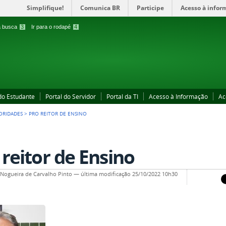
Simplifique!
Comunica BR
Participe
Acesso à infor
 a busca
3
Ir para o rodapé
4
 do Estudante
Portal do Servidor
Portal da TI
Acesso à Informação
Ac
ORIDADES
>
PRO REITOR DE ENSINO
 reitor de Ensino
a Nogueira de Carvalho Pinto
—
última modificação
25/10/2022 10h30