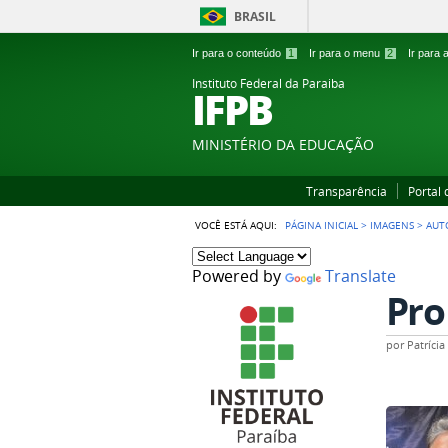
BRASIL
Ir para o conteúdo
1
Ir para o menu
2
Ir para
Instituto Federal da Paraiba
IFPB
MINISTÉRIO DA EDUCAÇÃO
Transparência
Portal
VOCÊ ESTÁ AQUI:
PÁGINA INICIAL
>
IMAGENS
>
AUT
Powered by
Translate
Pro
por
Patríci