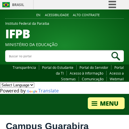
BRASIL
Simplifique!
EN
ACESSIBILIDADE
ALTO CONTRASTE
Comunica BR
Instituto Federal da Paraiba
IFPB
Participe
Acesso à informação
MINISTÉRIO DA EDUCAÇÃO
Legislação
Buscar no portal
Bus
Canais
Transparência
Portal do Estudante
Portal do Servidor
Portal
da TI
Acesso à Informação
Acesso a
Sistemas
Comunicação
Webmail
Powered by
Translate
Campus Guarabira