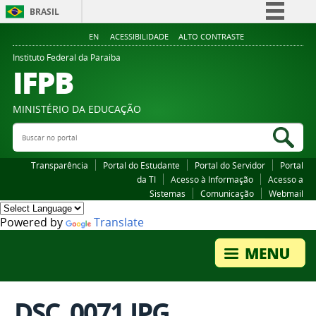
BRASIL
Simplifique!
EN
ACESSIBILIDADE
ALTO CONTRASTE
Comunica BR
Instituto Federal da Paraiba
IFPB
Participe
Acesso à informação
MINISTÉRIO DA EDUCAÇÃO
Legislação
Buscar no portal
Bus
Canais
Transparência
Portal do Estudante
Portal do Servidor
Portal
da TI
Acesso à Informação
Acesso a
Sistemas
Comunicação
Webmail
Powered by
Translate
DSC_0071.JPG