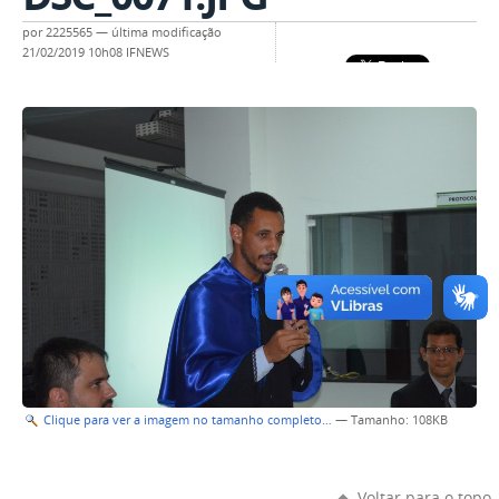
por
2225565
—
última modificação
21/02/2019 10h08
IFNEWS
Clique para ver a imagem no tamanho completo…
—
Tamanho
: 108KB
Voltar para o topo