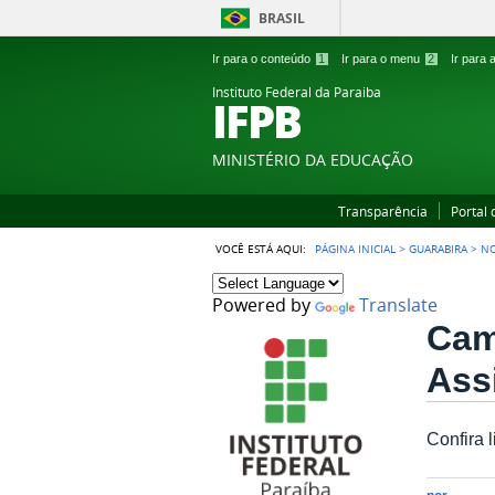
BRASIL
Ir para o conteúdo
1
Ir para o menu
2
Ir para
Instituto Federal da Paraiba
IFPB
MINISTÉRIO DA EDUCAÇÃO
Transparência
Portal
VOCÊ ESTÁ AQUI:
PÁGINA INICIAL
>
GUARABIRA
>
NO
Powered by
Translate
Cam
Ass
Confira 