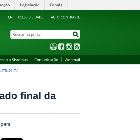
mação
Legislação
Canais
EN
ACESSIBILIDADE
ALTO CONTRASTE
Buscar no portal
Buscar no portal
YouTube
Facebook
Instagram
RSS
esso a Sistemas
Comunicação
Webmail
NTIL 2017.1
ado final da
spera