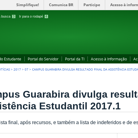
Simplifique!
Comunica BR
Participe
Acesso à infor
 a busca
3
Ir para o rodapé
4
 do Estudante
Portal do Servidor
Portal da TI
Acesso à Informação
Ac
TÍCIAS
>
2017
>
07
>
CAMPUS GUARABIRA DIVULGA RESULTADO FINAL DA ASSISTÊNCIA ESTUDA
pus Guarabira divulga result
istência Estudantil 2017.1
lista final, após recursos, e também a lista de indeferidos e de e