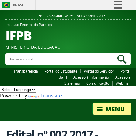
BRASIL
Simplifique!
EN
ACESSIBILIDADE
ALTO CONTRASTE
Comunica BR
Instituto Federal da Paraiba
IFPB
Participe
Acesso à informação
MINISTÉRIO DA EDUCAÇÃO
Legislação
Buscar no portal
Bus
Canais
Transparência
Portal do Estudante
Portal do Servidor
Portal
da TI
Acesso à Informação
Acesso a
Sistemas
Comunicação
Webmail
Powered by
Translate
Edital nº 002 2017 -