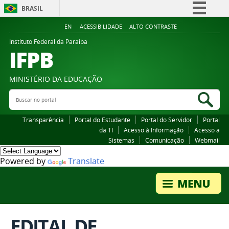
BRASIL
Simplifique!
EN
ACESSIBILIDADE
ALTO CONTRASTE
Comunica BR
Instituto Federal da Paraiba
IFPB
Participe
Acesso à informação
MINISTÉRIO DA EDUCAÇÃO
Legislação
Buscar no portal
Bus
Canais
Transparência
Portal do Estudante
Portal do Servidor
Portal
da TI
Acesso à Informação
Acesso a
Sistemas
Comunicação
Webmail
Powered by
Translate
EDITAL DE