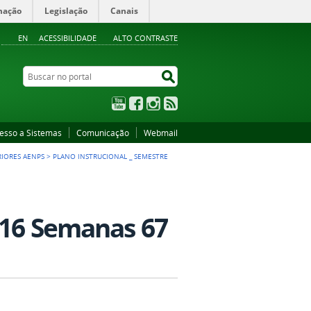
mação
Legislação
Canais
EN
ACESSIBILIDADE
ALTO CONTRASTE
Buscar no portal
Buscar no portal
YouTube
Facebook
Instagram
RSS
esso a Sistemas
Comunicação
Webmail
RIORES AENPS
>
PLANO INSTRUCIONAL _ SEMESTRE
 (16 Semanas 67