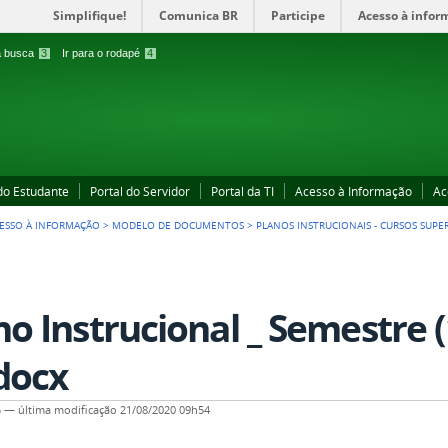
Simplifique!
Comunica BR
Participe
Acesso à infor
 a busca
3
Ir para o rodapé
4
 do Estudante
Portal do Servidor
Portal da TI
Acesso à Informação
Ac
ESSO À INFORMAÇÃO
>
MODELO DE DOCUMENTOS
>
PLANOS INSTRUCIONAIS - CURSOS SUPE
no Instrucional _ Semestre
.docx
5
—
última modificação
21/08/2020 09h54