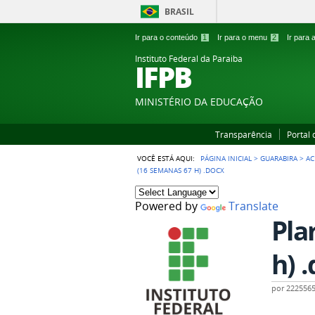
BRASIL
Ir para o conteúdo
1
Ir para o menu
2
Ir para
Instituto Federal da Paraiba
IFPB
MINISTÉRIO DA EDUCAÇÃO
Transparência
Portal
VOCÊ ESTÁ AQUI:
PÁGINA INICIAL
>
GUARABIRA
>
AC
(16 SEMANAS 67 H) .DOCX
Powered by
Translate
Pla
h) 
por
222556