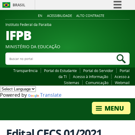
BRASIL
Simplifique!
EN
ACESSIBILIDADE
ALTO CONTRASTE
Comunica BR
Instituto Federal da Paraiba
IFPB
Participe
Acesso à informação
MINISTÉRIO DA EDUCAÇÃO
Legislação
Buscar no portal
Bus
Canais
Transparência
Portal do Estudante
Portal do Servidor
Portal
da TI
Acesso à Informação
Acesso a
Sistemas
Comunicação
Webmail
Powered by
Translate
Edital CECS 01/2021