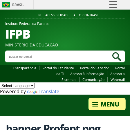
BRASIL
Simplifique!
EN
ACESSIBILIDADE
ALTO CONTRASTE
Comunica BR
Instituto Federal da Paraiba
IFPB
Participe
Acesso à informação
MINISTÉRIO DA EDUCAÇÃO
Legislação
Buscar no portal
Bus
Canais
Transparência
Portal do Estudante
Portal do Servidor
Portal
da TI
Acesso à Informação
Acesso a
Sistemas
Comunicação
Webmail
Powered by
Translate
banner Profept.png