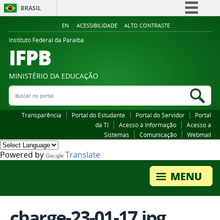
BRASIL
Simplifique!
EN
ACESSIBILIDADE
ALTO CONTRASTE
Comunica BR
Instituto Federal da Paraiba
IFPB
Participe
Acesso à informação
MINISTÉRIO DA EDUCAÇÃO
Legislação
Buscar no portal
Bus
Canais
Transparência
Portal do Estudante
Portal do Servidor
Portal
da TI
Acesso à Informação
Acesso a
Sistemas
Comunicação
Webmail
Powered by
Translate
charge-23-01-17.jpg