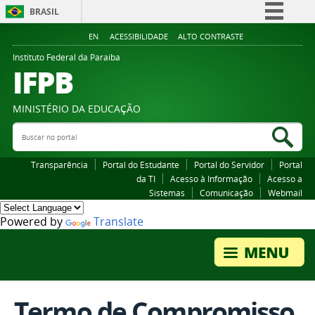
BRASIL
Simplifique!
EN
ACESSIBILIDADE
ALTO CONTRASTE
Comunica BR
Instituto Federal da Paraiba
IFPB
Participe
Acesso à informação
MINISTÉRIO DA EDUCAÇÃO
Legislação
Buscar no portal
Bus
Canais
Transparência
Portal do Estudante
Portal do Servidor
Portal
da TI
Acesso à Informação
Acesso a
Sistemas
Comunicação
Webmail
Powered by
Translate
Termo de Compromisso