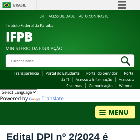
BRASIL
Simplifique!
EN
ACESSIBILIDADE
ALTO CONTRASTE
Comunica BR
Instituto Federal da Paraiba
IFPB
Participe
Acesso à informação
MINISTÉRIO DA EDUCAÇÃO
Legislação
Buscar no portal
Bus
Canais
Transparência
Portal do Estudante
Portal do Servidor
Portal
da TI
Acesso à Informação
Acesso a
Sistemas
Comunicação
Webmail
Powered by
Translate
Edital DPI nº 2/2024 é