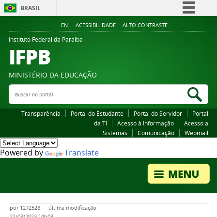
BRASIL
Simplifique!
EN
ACESSIBILIDADE
ALTO CONTRASTE
Comunica BR
Instituto Federal da Paraiba
IFPB
Participe
Acesso à informação
MINISTÉRIO DA EDUCAÇÃO
Legislação
Buscar no portal
Bus
Canais
Transparência
Portal do Estudante
Portal do Servidor
Portal
da TI
Acesso à Informação
Acesso a
Sistemas
Comunicação
Webmail
Powered by
Translate
por
1272528
—
última modificação
22/03/2023 14h03