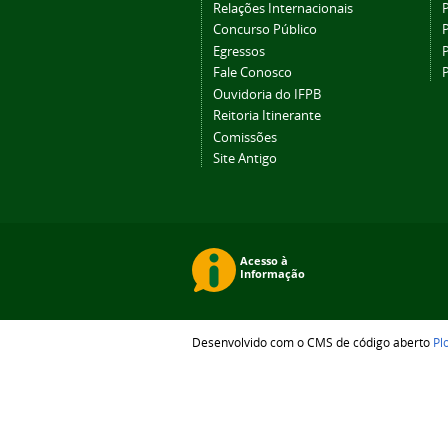
Relações Internacionais
P
Concurso Público
P
Egressos
P
Fale Conosco
Ouvidoria do IFPB
Reitoria Itinerante
Comissões
Site Antigo
Desenvolvido com o CMS de código aberto
Pl