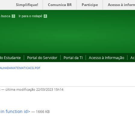
Simplifique!
Comunica BR
Participe
Acesso à infor
 a busca
3
Ir para o rodapé
4
 do Estudante
Portal do Servidor
Portal da TI
Acesso à Informação
Ac
TALHADAMATEMATICACG.PDF
8
—
última modificação
22/03/2023 15h14
-in function id>
— 1666 KB