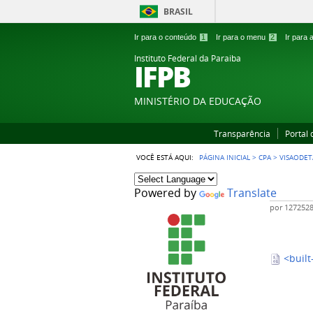
BRASIL
Ir para o conteúdo
1
Ir para o menu
2
Ir para
Instituto Federal da Paraiba
IFPB
MINISTÉRIO DA EDUCAÇÃO
Transparência
Portal
VOCÊ ESTÁ AQUI:
PÁGINA INICIAL
>
CPA
>
VISAODE
Powered by
Translate
por
127252
<built