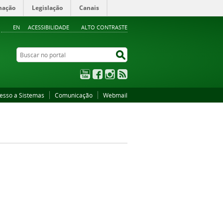
mação
Legislação
Canais
EN
ACESSIBILIDADE
ALTO CONTRASTE
Buscar no portal
Buscar no portal
YouTube
Facebook
Instagram
RSS
esso a Sistemas
Comunicação
Webmail