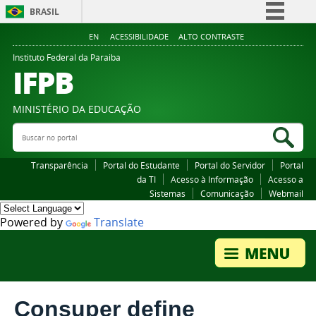
BRASIL
Simplifique!
EN
ACESSIBILIDADE
ALTO CONTRASTE
Comunica BR
Instituto Federal da Paraiba
IFPB
Participe
Acesso à informação
MINISTÉRIO DA EDUCAÇÃO
Legislação
Buscar no portal
Bus
Canais
Transparência
Portal do Estudante
Portal do Servidor
Portal
da TI
Acesso à Informação
Acesso a
Sistemas
Comunicação
Webmail
Powered by
Translate
Consuper define