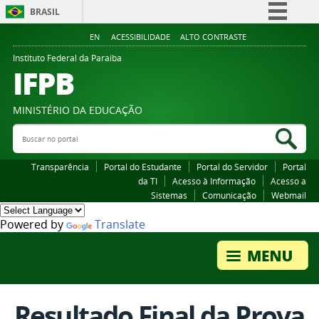
BRASIL
Simplifique!
EN
ACESSIBILIDADE
ALTO CONTRASTE
Comunica BR
Instituto Federal da Paraiba
IFPB
Participe
Acesso à informação
MINISTÉRIO DA EDUCAÇÃO
Legislação
Buscar no portal
Bus
Canais
Transparência
Portal do Estudante
Portal do Servidor
Portal
da TI
Acesso à Informação
Acesso a
Sistemas
Comunicação
Webmail
Powered by
Translate
Resultado Final da Prova