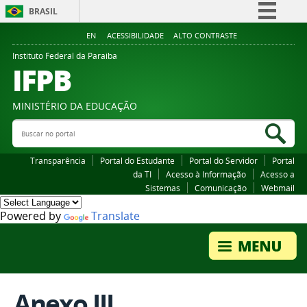
BRASIL
Simplifique!
EN
ACESSIBILIDADE
ALTO CONTRASTE
Comunica BR
Instituto Federal da Paraiba
IFPB
Participe
Acesso à informação
MINISTÉRIO DA EDUCAÇÃO
Legislação
Buscar no portal
Bus
Canais
Transparência
Portal do Estudante
Portal do Servidor
Portal
da TI
Acesso à Informação
Acesso a
Sistemas
Comunicação
Webmail
Powered by
Translate
Anexo III