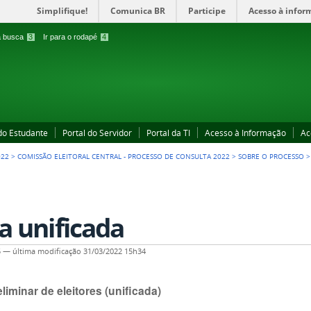
Simplifique!
Comunica BR
Participe
Acesso à infor
 a busca
3
Ir para o rodapé
4
 do Estudante
Portal do Servidor
Portal da TI
Acesso à Informação
Ac
022
>
COMISSÃO ELEITORAL CENTRAL - PROCESSO DE CONSULTA 2022
>
SOBRE O PROCESSO
ta unificada
5
—
última modificação
31/03/2022 15h34
eliminar de eleitores (unificada)