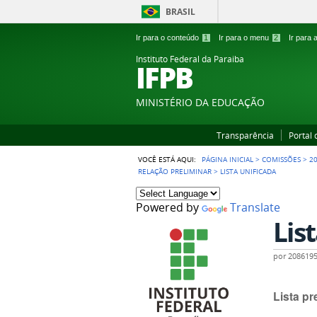
BRASIL
Ir para o conteúdo
1
Ir para o menu
2
Ir para
Instituto Federal da Paraiba
IFPB
MINISTÉRIO DA EDUCAÇÃO
Transparência
Portal
VOCÊ ESTÁ AQUI:
PÁGINA INICIAL
>
COMISSÕES
>
2
RELAÇÃO PRELIMINAR
>
LISTA UNIFICADA
Powered by
Translate
Lis
por
208619
Lista pr