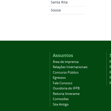
Santa Rita
Sousa
Assuntos
Área de imprensa
Relações Internacionais
P
Concurso Público
P
Egressos
P
Fale Conosco
Ouvidoria do IFPB
Reitoria Itinerante
Comissões
Site Antigo