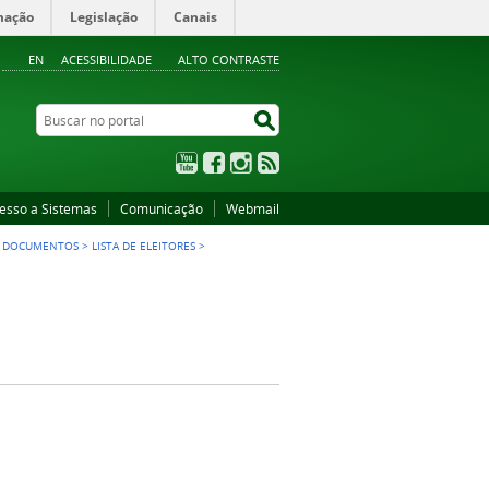
mação
Legislação
Canais
EN
ACESSIBILIDADE
ALTO CONTRASTE
Buscar no portal
Buscar no portal
YouTube
Facebook
Instagram
RSS
esso a Sistemas
Comunicação
Webmail
>
DOCUMENTOS
>
LISTA DE ELEITORES
>