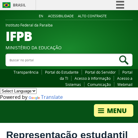
BRASIL
Simplifique!
EN
ACESSIBILIDADE
ALTO CONTRASTE
Comunica BR
Instituto Federal da Paraiba
IFPB
Participe
Acesso à informação
MINISTÉRIO DA EDUCAÇÃO
Legislação
Buscar no portal
Bus
Canais
Transparência
Portal do Estudante
Portal do Servidor
Portal
da TI
Acesso à Informação
Acesso a
Sistemas
Comunicação
Webmail
Powered by
Translate
Representação estudantil