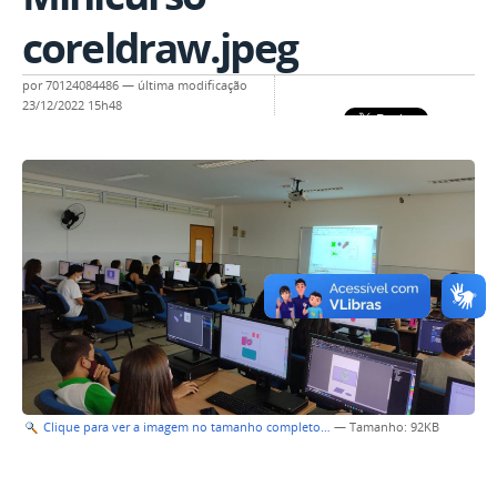
coreldraw.jpeg
por
70124084486
—
última modificação
23/12/2022 15h48
Clique para ver a imagem no tamanho completo…
—
Tamanho
: 92KB