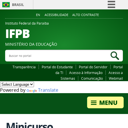
BRASIL
Simplifique!
EN
ACESSIBILIDADE
ALTO CONTRASTE
Comunica BR
Instituto Federal da Paraiba
IFPB
Participe
Acesso à informação
MINISTÉRIO DA EDUCAÇÃO
Legislação
Buscar no portal
Bus
Canais
Transparência
Portal do Estudante
Portal do Servidor
Portal
da TI
Acesso à Informação
Acesso a
Sistemas
Comunicação
Webmail
Powered by
Translate
Minicurso