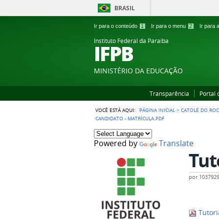
BRASIL
Ir para o conteúdo
1
Ir para o menu
2
Ir para
Instituto Federal da Paraiba
IFPB
MINISTÉRIO DA EDUCAÇÃO
Transparência
Portal
VOCÊ ESTÁ AQUI:
PÁGINA INICIAL
>
CATOLÉ DO RO
CANDIDATO - MATRÍCULA.PDF
Powered by
Translate
Tut
por
103792
Tutori