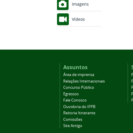
Imagens
Vídeos
Assuntos
Área de imprensa
Relações Internacionais
P
Concurso Público
P
Egressos
P
Fale Conosco
Ouvidoria do IFPB
Reitoria Itinerante
Comissões
Site Antigo