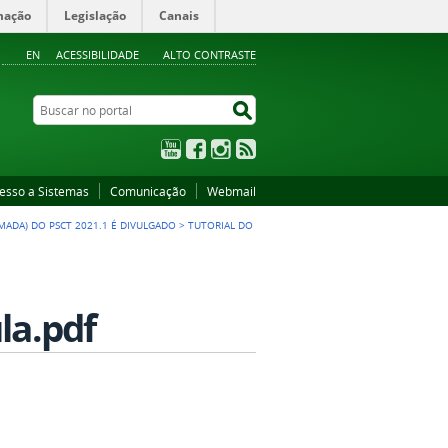
mação
Legislação
Canais
EN
ACESSIBILIDADE
ALTO CONTRASTE
Buscar no portal
Buscar no portal
YouTube
Facebook
Instagram
RSS
esso a Sistemas
Comunicação
Webmail
MADA) DO PSCT 2021.1 É DIVULGADO
>
TUTORIAL DO
la.pdf