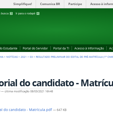
Simplifique!
Comunica BR
Participe
Acesso à infor
 a busca
3
Ir para o rodapé
4
 do Estudante
Portal do Servidor
Portal da TI
Acesso à Informação
Ac
CHA
>
NOTÍCIAS
>
2021
>
03
>
RESULTADO PRELIMINAR DO EDITAL DE PRÉ-MATRÍCULA (1ª CHA
orial do candidato - Matrícu
9
—
última modificação
08/03/2021 16h48
al do candidato - Matrícula.pdf
— 647 KB