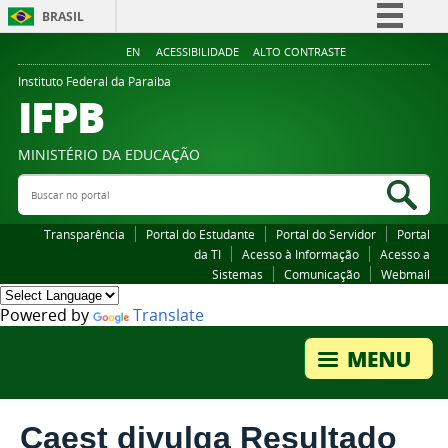
BRASIL
Simplifique!
EN
ACESSIBILIDADE
ALTO CONTRASTE
Comunica BR
Instituto Federal da Paraiba
IFPB
Participe
Acesso à informação
MINISTÉRIO DA EDUCAÇÃO
Legislação
Buscar no portal
Bus
Canais
Transparência
Portal do Estudante
Portal do Servidor
Portal
da TI
Acesso à Informação
Acesso a
Sistemas
Comunicação
Webmail
Powered by
Translate
Caest divulga Resultado