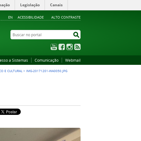
mação
Legislação
Canais
EN
ACESSIBILIDADE
ALTO CONTRASTE
Buscar no portal
Buscar no portal
YouTube
Facebook
Instagram
RSS
esso a Sistemas
Comunicação
Webmail
CO E CULTURAL
>
IMG-20171201-WA0050.JPG