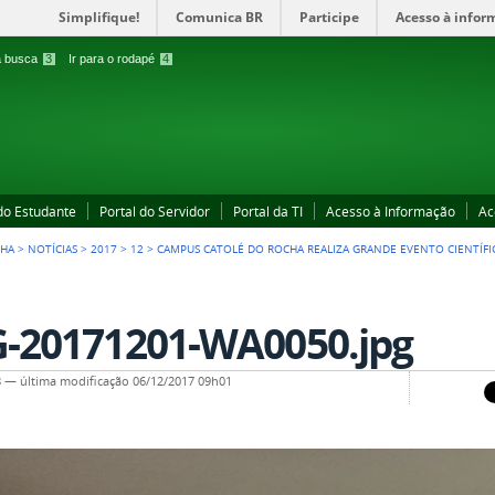
Simplifique!
Comunica BR
Participe
Acesso à infor
 a busca
3
Ir para o rodapé
4
 do Estudante
Portal do Servidor
Portal da TI
Acesso à Informação
Ac
CHA
>
NOTÍCIAS
>
2017
>
12
>
CAMPUS CATOLÉ DO ROCHA REALIZA GRANDE EVENTO CIENTÍFI
-20171201-WA0050.jpg
8
—
última modificação
06/12/2017 09h01