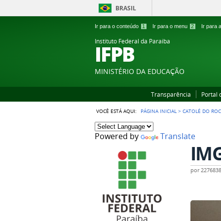
BRASIL
Ir para o conteúdo
1
Ir para o menu
2
Ir para
Instituto Federal da Paraiba
IFPB
MINISTÉRIO DA EDUCAÇÃO
Transparência
Portal
VOCÊ ESTÁ AQUI:
PÁGINA INICIAL
>
CATOLÉ DO RO
Powered by
Translate
IMG
por
227683