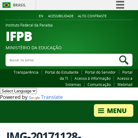
BRASIL
Simplifique!
EN
ACESSIBILIDADE
ALTO CONTRASTE
Comunica BR
Instituto Federal da Paraiba
IFPB
Participe
Acesso à informação
MINISTÉRIO DA EDUCAÇÃO
Legislação
Buscar no portal
Bus
Canais
Transparência
Portal do Estudante
Portal do Servidor
Portal
da TI
Acesso à Informação
Acesso a
Sistemas
Comunicação
Webmail
Powered by
Translate
IMG-20171128-