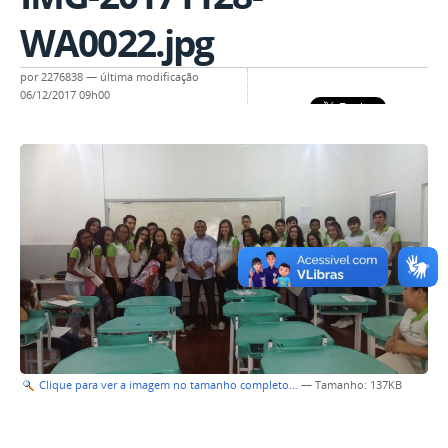
WA0022.jpg
por
2276838
—
última modificação
06/12/2017 09h00
Clique para ver a imagem no tamanho completo…
—
Tamanho
: 137KB