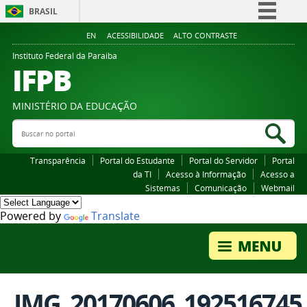
BRASIL
Simplifique!
EN
ACESSIBILIDADE
ALTO CONTRASTE
Comunica BR
Instituto Federal da Paraiba
IFPB
Participe
Acesso à informação
MINISTÉRIO DA EDUCAÇÃO
Legislação
Buscar no portal
Bus
Canais
Transparência
Portal do Estudante
Portal do Servidor
Portal
da TI
Acesso à Informação
Acesso a
Sistemas
Comunicação
Webmail
Powered by
Translate
IMG_20170606_192516745.