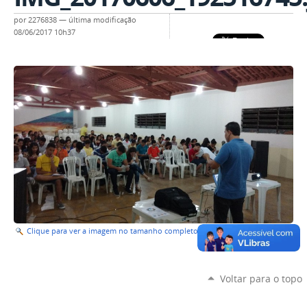
por
2276838
—
última modificação
08/06/2017 10h37
Clique para ver a imagem no tamanho completo…
—
Tamanho
: 188KB
Voltar para o topo