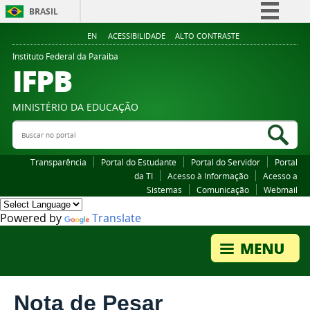
BRASIL
Simplifique!
EN
ACESSIBILIDADE
ALTO CONTRASTE
Comunica BR
Instituto Federal da Paraiba
IFPB
Participe
Acesso à informação
MINISTÉRIO DA EDUCAÇÃO
Legislação
Buscar no portal
Bus
Canais
Transparência
Portal do Estudante
Portal do Servidor
Portal
da TI
Acesso à Informação
Acesso a
Sistemas
Comunicação
Webmail
Powered by
Translate
Nota de Pesar