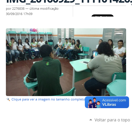
por
2276838
—
última modificação
30/09/2016 17h09
Clique para ver a imagem no tamanho completo…
—
Tamanho
: 192KB
Voltar para o topo