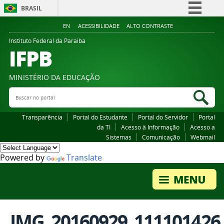
BRASIL
Simplifique!
EN
ACESSIBILIDADE
ALTO CONTRASTE
Comunica BR
Instituto Federal da Paraiba
IFPB
Participe
Acesso à informação
MINISTÉRIO DA EDUCAÇÃO
Legislação
Buscar no portal
Bus
Canais
Transparência
Portal do Estudante
Portal do Servidor
Portal
da TI
Acesso à Informação
Acesso a
Sistemas
Comunicação
Webmail
Powered by
Translate
IMG_20160929_111101426.