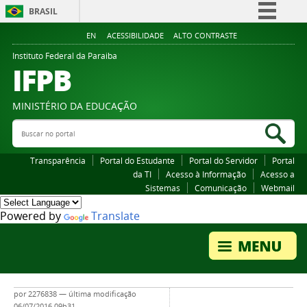
BRASIL
Simplifique!
EN
ACESSIBILIDADE
ALTO CONTRASTE
Comunica BR
Instituto Federal da Paraiba
IFPB
Participe
Acesso à informação
MINISTÉRIO DA EDUCAÇÃO
Legislação
Buscar no portal
Bus
Canais
Transparência
Portal do Estudante
Portal do Servidor
Portal
da TI
Acesso à Informação
Acesso a
Sistemas
Comunicação
Webmail
Powered by
Translate
por
2276838
—
última modificação
06/07/2016 09h31