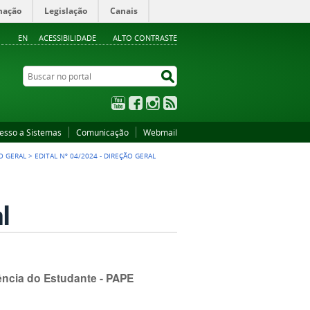
mação
Legislação
Canais
EN
ACESSIBILIDADE
ALTO CONTRASTE
Buscar no portal
Buscar no portal
YouTube
Facebook
Instagram
RSS
esso a Sistemas
Comunicação
Webmail
ÃO GERAL
>
EDITAL Nº 04/2024 - DIREÇÃO GERAL
l
ência do Estudante - PAPE