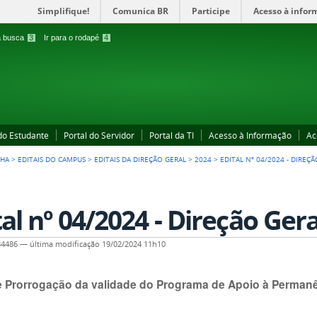
Simplifique!
Comunica BR
Participe
Acesso à infor
 a busca
3
Ir para o rodapé
4
 do Estudante
Portal do Servidor
Portal da TI
Acesso à Informação
Ac
CHA
>
EDITAIS DO CAMPUS
>
EDITAIS DA DIREÇÃO GERAL
>
2024
>
EDITAL Nº 04/2024 - DIREÇ
tal nº 04/2024 - Direção Gera
84486
—
última modificação
19/02/2024 11h10
de Prorrogação da validade do Programa de Apoio à Perman