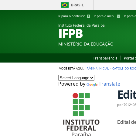
BRASIL
Ir para o conteúdo
1
Ir para o menu
2
Ir para
Instituto Federal da Paraiba
IFPB
MINISTÉRIO DA EDUCAÇÃO
Transparência
Portal
VOCÊ ESTÁ AQUI:
PÁGINA INICIAL
>
CATOLÉ DO RO
Powered by
Translate
Edi
por
701240
Edital 