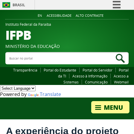
BRASIL
Simplifique!
EN
ACESSIBILIDADE
ALTO CONTRASTE
Comunica BR
Instituto Federal da Paraiba
IFPB
Participe
Acesso à informação
MINISTÉRIO DA EDUCAÇÃO
Legislação
Buscar no portal
Bus
Canais
Transparência
Portal do Estudante
Portal do Servidor
Portal
da TI
Acesso à Informação
Acesso a
Sistemas
Comunicação
Webmail
Powered by
Translate
A experiência do projeto