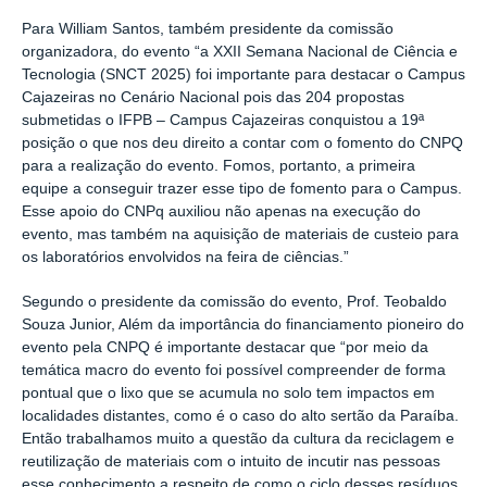
Para William Santos, também presidente da comissão
organizadora, do evento “a XXII Semana Nacional de Ciência e
Tecnologia (SNCT 2025) foi importante para destacar o Campus
Cajazeiras no Cenário Nacional pois das 204 propostas
submetidas o IFPB – Campus Cajazeiras conquistou a 19ª
posição o que nos deu direito a contar com o fomento do CNPQ
para a realização do evento. Fomos, portanto, a primeira
equipe a conseguir trazer esse tipo de fomento para o Campus.
Esse apoio do CNPq auxiliou não apenas na execução do
evento, mas também na aquisição de materiais de custeio para
os laboratórios envolvidos na feira de ciências.”
Segundo o presidente da comissão do evento, Prof. Teobaldo
Souza Junior, Além da importância do financiamento pioneiro do
evento pela CNPQ é importante destacar que “por meio da
temática macro do evento foi possível compreender de forma
pontual que o lixo que se acumula no solo tem impactos em
localidades distantes, como é o caso do alto sertão da Paraíba.
Então trabalhamos muito a questão da cultura da reciclagem e
reutilização de materiais com o intuito de incutir nas pessoas
esse conhecimento a respeito de como o ciclo desses resíduos