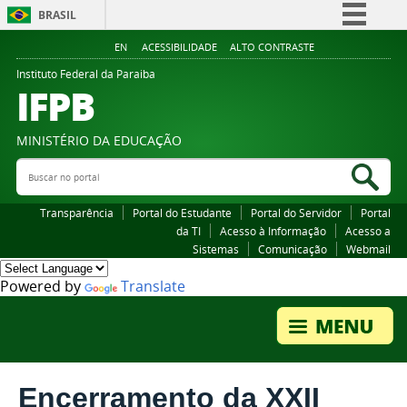
BRASIL
Simplifique!
EN
ACESSIBILIDADE
ALTO CONTRASTE
Comunica BR
Instituto Federal da Paraiba
IFPB
Participe
Acesso à informação
MINISTÉRIO DA EDUCAÇÃO
Legislação
Buscar no portal
Bus
Canais
Transparência
Portal do Estudante
Portal do Servidor
Portal
da TI
Acesso à Informação
Acesso a
Sistemas
Comunicação
Webmail
Powered by
Translate
Encerramento da XXII