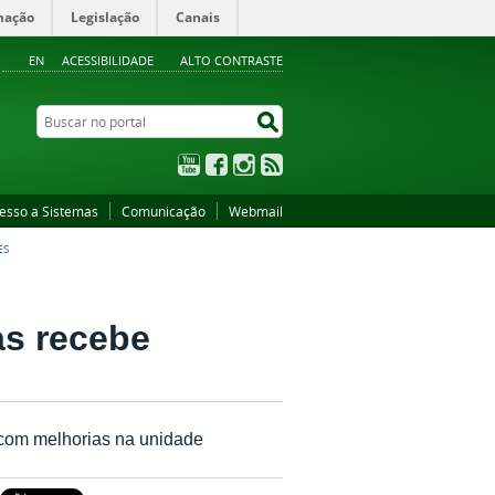
mação
Legislação
Canais
EN
ACESSIBILIDADE
ALTO CONTRASTE
Buscar no portal
Buscar no portal
YouTube
Facebook
Instagram
RSS
esso a Sistemas
Comunicação
Webmail
ES
as recebe
 com melhorias na unidade