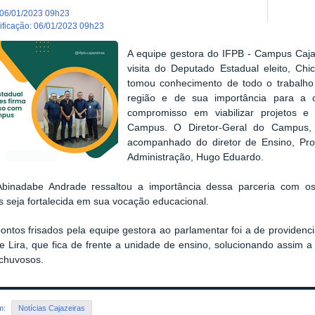
06/01/2023 09h23
dificação
:
06/01/2023 09h23
A equipe gestora do IFPB - Campus Cajaz
visita do Deputado Estadual eleito, Ch
tomou conhecimento de todo o trabalho e
região e de sua importância para a 
compromisso em viabilizar projetos e
Campus. O Diretor-Geral do Campus, 
acompanhado do diretor de Ensino, Prof
Administração, Hugo Eduardo.
Abinadabe Andrade ressaltou a importância dessa parceria com o
s seja fortalecida em sua vocação educacional.
ntos frisados pela equipe gestora ao parlamentar foi a de providenci
e Lira, que fica de frente a unidade de ensino, solucionando assim
 chuvosos.
em:
Notícias Cajazeiras