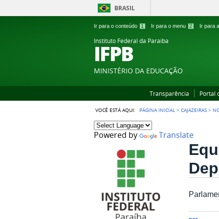
BRASIL
Ir para o conteúdo
1
Ir para o menu
2
Ir para
Instituto Federal da Paraiba
IFPB
MINISTÉRIO DA EDUCAÇÃO
Transparência
Portal
VOCÊ ESTÁ AQUI:
PÁGINA INICIAL
>
CAJAZEIRAS
>
NO
Powered by
Translate
Equ
Dep
Parlamen