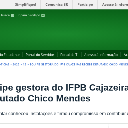
Simplifique!
Comunica BR
Participe
Acesso à infor
 a busca
3
Ir para o rodapé
4
 do Estudante
Portal do Servidor
Portal da TI
Acesso à Informação
Ac
TÍCIAS
>
2022
>
12
>
EQUIPE GESTORA DO IFPB CAJAZEIRAS RECEBE DEPUTADO CHICO MEND
ipe gestora do IFPB Cajazeir
utado Chico Mendes
tar conheceu instalações e firmou compromisso em contribuir