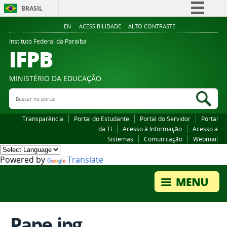
BRASIL
Simplifique!
EN
ACESSIBILIDADE
ALTO CONTRASTE
Comunica BR
Instituto Federal da Paraiba
IFPB
Participe
Acesso à informação
MINISTÉRIO DA EDUCAÇÃO
Legislação
Buscar no portal
Bus
Canais
Transparência
Portal do Estudante
Portal do Servidor
Portal
da TI
Acesso à Informação
Acesso a
Sistemas
Comunicação
Webmail
Powered by
Translate
Pape.jpg