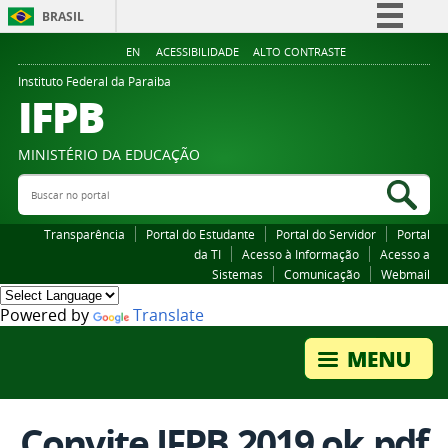
BRASIL
Simplifique!
EN
ACESSIBILIDADE
ALTO CONTRASTE
Comunica BR
Instituto Federal da Paraiba
IFPB
Participe
Acesso à informação
MINISTÉRIO DA EDUCAÇÃO
Legislação
Buscar no portal
Bus
Canais
Transparência
Portal do Estudante
Portal do Servidor
Portal
da TI
Acesso à Informação
Acesso a
Sistemas
Comunicação
Webmail
Powered by
Translate
Convite IFPB 2019 ok.pdf