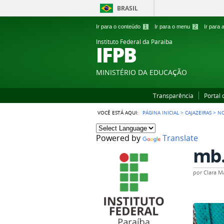
BRASIL
Ir para o conteúdo
1
Ir para o menu
2
Ir para
Instituto Federal da Paraiba
IFPB
MINISTÉRIO DA EDUCAÇÃO
Transparência
Portal
VOCÊ ESTÁ AQUI:
PÁGINA INICIAL
>
CAJAZEIRAS
>
NO
Powered by
Translate
mb
por
Clara M