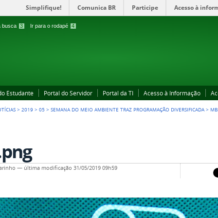
Simplifique!
Comunica BR
Participe
Acesso à infor
 a busca
3
Ir para o rodapé
4
 do Estudante
Portal do Servidor
Portal da TI
Acesso à Informação
Ac
TÍCIAS
>
2019
>
05
>
SEMANA DO MEIO AMBIENTE TRAZ PROGRAMAÇÃO DIVERSIFICADA
>
MB
.png
arinho
—
última modificação
31/05/2019 09h59