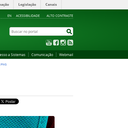
mação
Legislação
Canais
EN
ACESSIBILIDADE
ALTO CONTRASTE
Buscar no portal
Buscar no portal
YouTube
Facebook
Instagram
RSS
esso a Sistemas
Comunicação
Webmail
.PNG