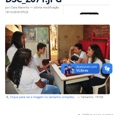
por
Clara Marinho
—
última modificação
19/12/2018 07h25
Clique para ver a imagem no tamanho completo…
—
Tamanho
: 191KB
Voltar para o topo