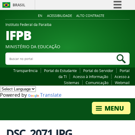
BRASIL
Simplifique!
EN
ACESSIBILIDADE
ALTO CONTRASTE
Comunica BR
Instituto Federal da Paraiba
IFPB
Participe
Acesso à informação
MINISTÉRIO DA EDUCAÇÃO
Legislação
Buscar no portal
Bus
Canais
Transparência
Portal do Estudante
Portal do Servidor
Portal
da TI
Acesso à Informação
Acesso a
Sistemas
Comunicação
Webmail
Powered by
Translate
DSC_2071.JPG